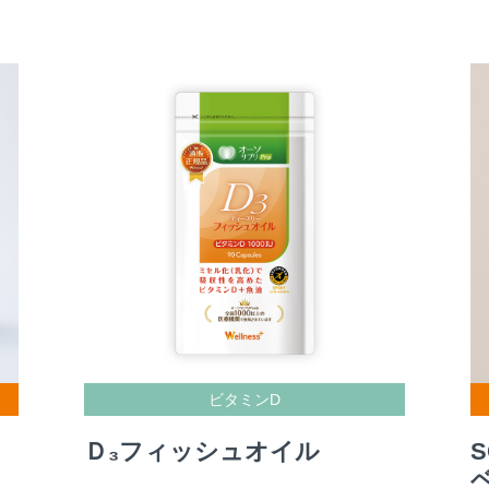
ビタミンD
Ｄ₃フィッシュオイル
S