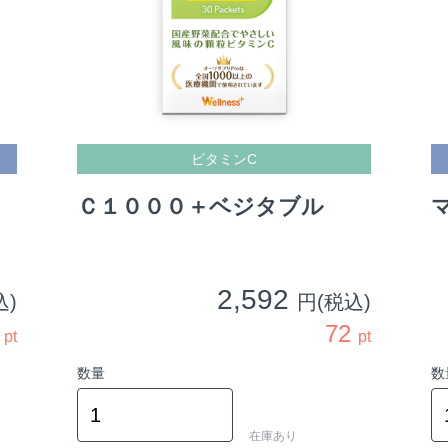
お買い物を続ける
カートへ進む
ビタミンC
Ｃ１０００＋ベジタブル
2,592
込)
円(税込)
2
72
pt
pt
数量
数
在庫あり