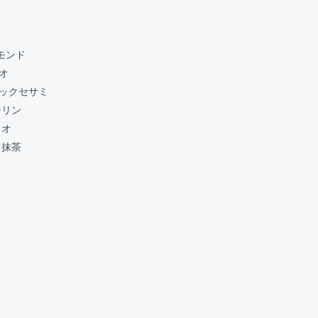
ーモンド
カオ
ブラックセサミ
ージリン
カオ
ー＆抹茶