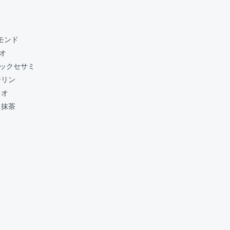
ーモンド
カオ
ブラックセサミ
ージリン
カオ
ー＆抹茶