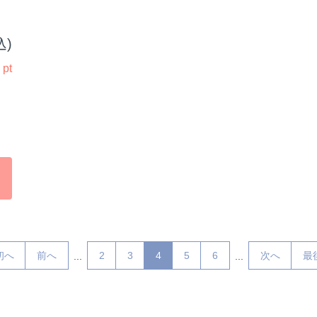
込)
0
pt
初へ
前へ
2
3
4
5
6
次へ
最
...
...