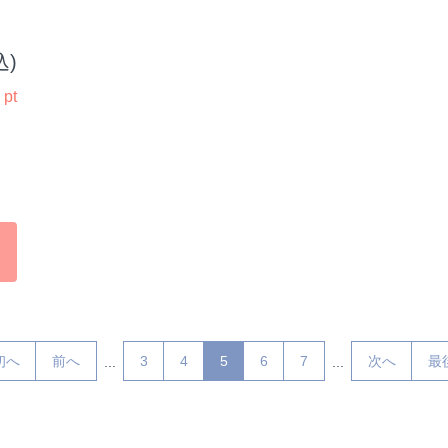
込)
5
pt
初へ
前へ
3
4
5
6
7
次へ
最
...
...