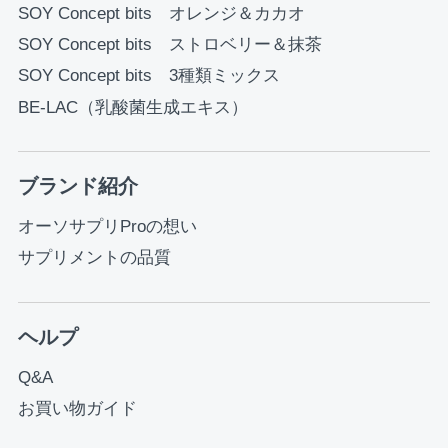
SOY Concept bits オレンジ＆カカオ
SOY Concept bits ストロベリー＆抹茶
SOY Concept bits 3種類ミックス
BE-LAC（乳酸菌生成エキス）
ブランド紹介
オーソサプリProの想い
サプリメントの品質
ヘルプ
Q&A
お買い物ガイド