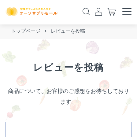
トップページ
レビューを投稿
レビューを投稿
商品について、お客様のご感想をお待ちしており
ます。