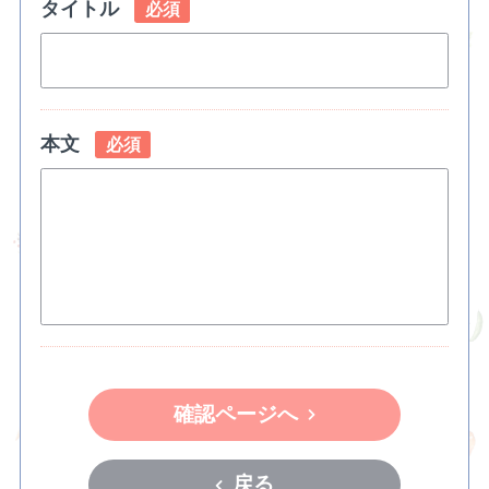
タイトル
必須
本文
必須
確認ページへ
戻る