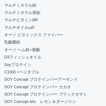
マルチミネラル鉄
マルチミネラル亜鉛
マルチビタミンBR
マルチオイルωR
オーソ ビタミックス ファイバー
乳酸菌鉄
オーソ ヘム鉄+葉酸
D3フィッシュオイル
Soyプロテイン
C1000 +ベジタブル
SOY Concept プロテインバーアーモンド
SOY Concept プロテインバー カカオ
SOY Concept プロテインバー ブラックセサミ
SOY Concept bits レモン＆ダージリン