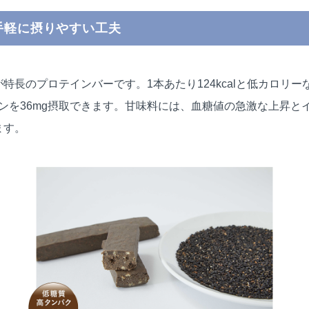
手軽に摂りやすい工夫
⻑のプロテインバーです。1本あたり124kcalと低カロリーな
ミンを36mg摂取できます。甘味料には、血糖値の急激な上昇
ます。