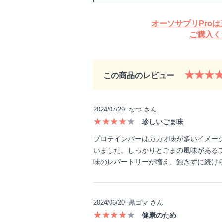
オーソサプリPro
ご購入く
★★★
この商品のレビュー
2024/07/29
なつ さん
★★★★
★
珍しいごま味
プロテインバーはカカオ味が多いイメー
いました。しっかりとごまの風味がある
味のレパートリーが増え、飽きずに続け
2024/06/20
黒ゴマ さん
★★★★
★
健康のため