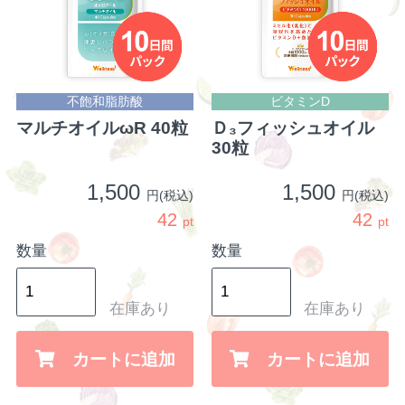
不飽和脂肪酸
ビタミンD
マルチオイルωR 40粒
Ｄ₃フィッシュオイル
30粒
1,500
1,500
円(税込)
円(税込)
42
42
pt
pt
数量
数量
在庫あり
在庫あり
カートに追加
カートに追加