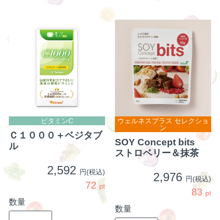
ビタミンC
ウェルネスプラス セレクショ
ン
Ｃ１０００＋ベジタブ
SOY Concept bits
ル
ストロベリー＆抹茶
2,592
円(税込)
2,976
円(税込)
72
pt
83
pt
数量
数量