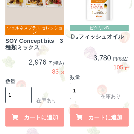
ウェルネスプラス セレクショ
ビタミンD
ン
Ｄ₃フィッシュオイル
SOY Concept bits 3
種類ミックス
お買い物を続ける
カートへ進む
3,780
円(税込)
2,976
円(税込)
105
pt
83
pt
数量
数量
在庫あり
在庫あり
カートに追加
カートに追加