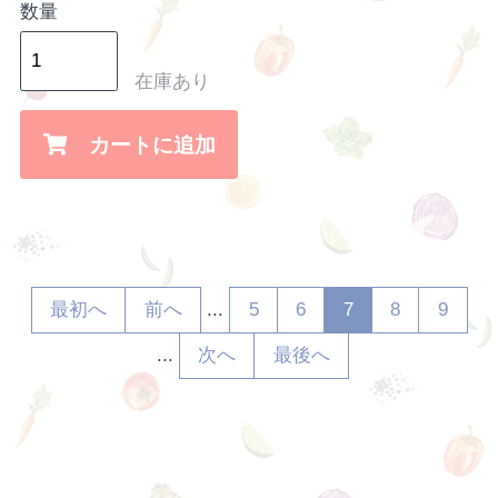
数量
在庫あり
カートに追加
最初へ
前へ
5
6
7
8
9
...
次へ
最後へ
...